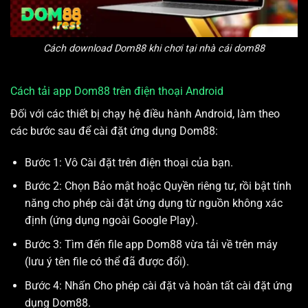
Cách download Dom88 khi chơi tại nhà cái dom88
Cách tải app Dom88 trên điện thoại Android
Đối với các thiết bị chạy hệ điều hành Android, làm theo
các bước sau để cài đặt ứng dụng Dom88:
Bước 1: Vô Cài đặt trên điện thoại của bạn.
Bước 2: Chọn Bảo mật hoặc Quyền riêng tư, rồi bật tính
năng cho phép cài đặt ứng dụng từ nguồn không xác
định (ứng dụng ngoài Google Play).
Bước 3: Tìm đến file app Dom88 vừa tải về trên máy
(lưu ý tên file có thể đã được đổi).
Bước 4: Nhấn Cho phép cài đặt và hoàn tất cài đặt ứng
dụng Dom88.