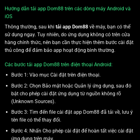
Hướng dẫn tải app Dom88 trên các dòng máy Android và
iOS
Thông thường, sau khi
tải app Dom88
về máy, bạn có thể
sử dụng ngay. Tuy nhiên, do ứng dụng không có trên cửa
hàng chính thức, nên bạn cần thực hiện thêm bước cài đặt
thủ công để đảm bảo app hoạt động bình thường.
Các bước tải app Dom88 trên điện thoại Android:
Bước 1: Vào mục Cài đặt trên điện thoại.
Bước 2: Chọn Bảo mật hoặc Quản lý ứng dụng, sau đó
bật cho phép cài đặt ứng dụng từ nguồn không rõ
(Unknown Sources).
Bước 3: Tìm đến file cài đặt app Dom88 đã tải về, lưu ý
tên file có thể thay đổi.
Bước 4: Nhấn Cho phép cài đặt để hoàn tất việc cài đặt
ứng dụng trên máy.