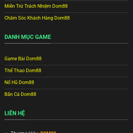
Miễn Trừ Trách Nhiệm Dom88
Chăm Sóc Khách Hàng Dom88
DANH MỤC GAME
Game Bài Dom88
Thể Thao Dom88
Nổ Hũ Dom88
Bắn Cá Dom88
LIÊN HỆ