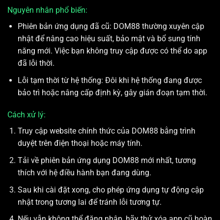
Nguyên nhân phổ biến:
Phiên bản ứng dụng đã cũ: DOM88 thường xuyên cập
nhật để nâng cao hiệu suất, bảo mật và bổ sung tính
năng mới. Việc bạn không truy cập được có thể do app
đã lỗi thời.
Lỗi tạm thời từ hệ thống: Đôi khi hệ thống đang được
bảo trì hoặc nâng cấp định kỳ, gây gián đoạn tạm thời.
Cách xử lý:
Truy cập website chính thức của DOM88 bằng trình
duyệt trên điện thoại hoặc máy tính.
Tải về phiên bản ứng dụng DOM88 mới nhất, tương
thích với hệ điều hành bạn đang dùng.
Sau khi cài đặt xong, cho phép ứng dụng tự động cập
nhật trong tương lai để tránh lỗi tương tự.
Nếu vẫn không thể đăng nhập, hãy thử xóa app cũ hoàn