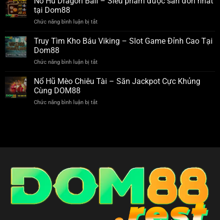
Nổ Hũ Dragon Ball – Siêu phẩm được săn đón nhất
Đồng
thế
tại Dom88
Game
giới
Thủ
Chức năng bình luận bị tắt
ở
biển
Nổ
khơi
Hũ
Truy Tìm Kho Báu Viking – Slot Game Đỉnh Cao Tại
cùng
Dragon
Vua
Dom88
Ball
Bắn
Chức năng bình luận bị tắt
ở
–
Cá
Truy
Siêu
Dom88
Tìm
Nổ Hũ Mèo Chiêu Tài – Săn Jackpot Cực Khủng
phẩm
Kho
được
Cùng DOM88
Báu
săn
Chức năng bình luận bị tắt
ở
Viking
đón
Nổ
–
nhất
Hũ
Slot
tại
Mèo
Game
Dom88
Chiêu
Đỉnh
Tài
Cao
–
Tại
Săn
Dom88
Jackpot
Cực
Khủng
Cùng
DOM88