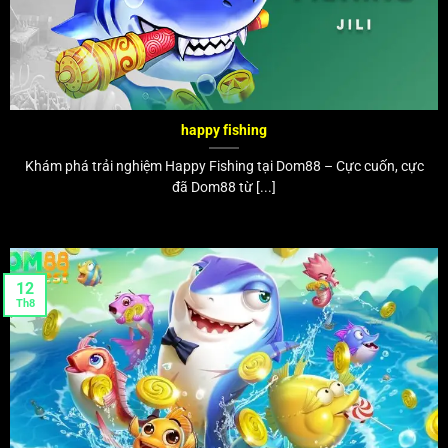
happy fishing
Khám phá trải nghiệm Happy Fishing tại Dom88 – Cực cuốn, cực
đã Dom88 từ [...]
12
Th8