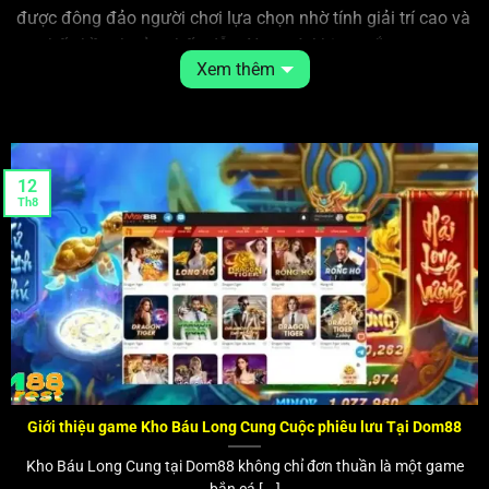
được đông đảo người chơi lựa chọn nhờ tính giải trí cao và
cơ chế phần thưởng hấp dẫn. Ngay từ khi ra mắt, tựa game
Xem thêm
này đã nhanh chóng thu hút được sự chú ý và trở thành
một phần không thể thiếu trong danh mục giải trí của nhà
cái DOM88.
Với uy tín và kinh nghiệm vận hành chuyên nghiệp, DOM88
12
cam kết xây dựng một môi trường chơi game an toàn, công
Th8
bằng, minh bạch và bảo mật tối đa thông tin người dùng.
Giới thiệu game Kho Báu Long Cung Cuộc phiêu lưu Tại Dom88
Kho Báu Long Cung tại Dom88 không chỉ đơn thuần là một game
bắn cá [...]