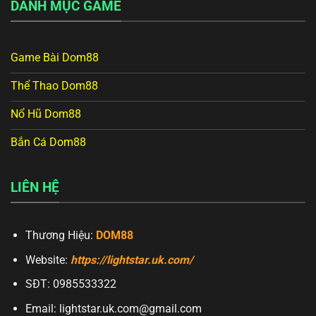
DANH MỤC GAME
Game Bài Dom88
Thể Thao Dom88
Nổ Hũ Dom88
Bắn Cá Dom88
LIÊN HỆ
Thương Hiệu:
DOM88
Website:
https://lightstar.uk.com/
SĐT:
0985533322
Email:
lightstar.uk.com@gmail.com