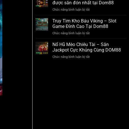
thế
được săn đón nhất tại Dom88
Game
giới
Thủ
Chức năng bình luận bị tắt
ở
biển
Nổ
khơi
Hũ
Truy Tìm Kho Báu Viking – Slot
cùng
Dragon
Vua
Game Đỉnh Cao Tại Dom88
Ball
Bắn
Chức năng bình luận bị tắt
ở
–
Cá
Truy
Siêu
Dom88
Tìm
Nổ Hũ Mèo Chiêu Tài – Săn
phẩm
Kho
được
Jackpot Cực Khủng Cùng DOM88
Báu
săn
Chức năng bình luận bị tắt
ở
Viking
đón
Nổ
–
nhất
Hũ
Slot
tại
Mèo
Game
Dom88
Chiêu
Đỉnh
Tài
Cao
–
Tại
Săn
Dom88
Jackpot
Cực
Khủng
Cùng
DOM88