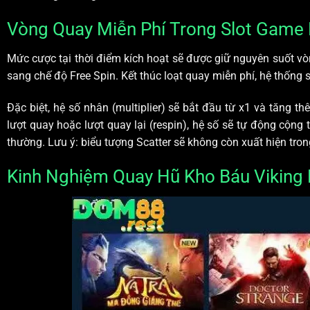
Vòng Quay Miễn Phí Trong Slot Game 
Mức cược tại thời điểm kích hoạt sẽ được giữ nguyên suốt vò
sang chế độ Free Spin. Kết thúc loạt quay miễn phí, hệ thống 
Đặc biệt, hệ số nhân (multiplier) sẽ bắt đầu từ x1 và tăng 
lượt quay hoặc lượt quay lại (respin), hệ số sẽ tự động cộng 
thường. Lưu ý: biểu tượng Scatter sẽ không còn xuất hiện tro
Kinh Nghiệm Quay Hũ Kho Báu Viking