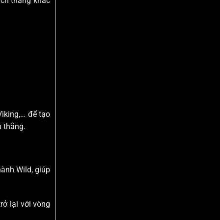
ách thắng khác
iking,… để tạo
n thắng.
hành Wild, giúp
rở lại với vòng