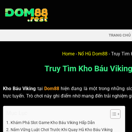
TRANG CHỦ
Home
-
Nổ Hũ Dom88
-
Truy Tìm 
Truy Tìm Kho Báu Vikin
Kho Báu Viking
tại
Dom88
hiện đang là một trong những sl
trực tuyến. Trò chơi này ghi điểm nhờ mang đến trải nghiệm giả
Mục Lục
Khám Phá Slot Game Kho Báu Viking Hấp Dẫn
Nắm Vững Luật Chơi Trước Khi Quay Hũ Kho Báu Viking