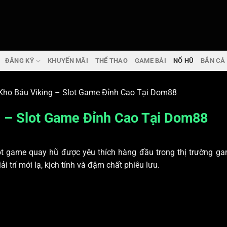
ĐĂNG KÝ
KHUYẾN MÃI
THỂ THAO
GAME BÀI
NỔ HŨ
BẮN CÁ
Kho Báu Viking – Slot Game Đỉnh Cao Tại Dom88
g – Slot Game Đỉnh Cao Tại Dom88
ot game quay hũ được yêu thích hàng đầu trong thị trường g
i trí mới lạ, kịch tính và đậm chất phiêu lưu.