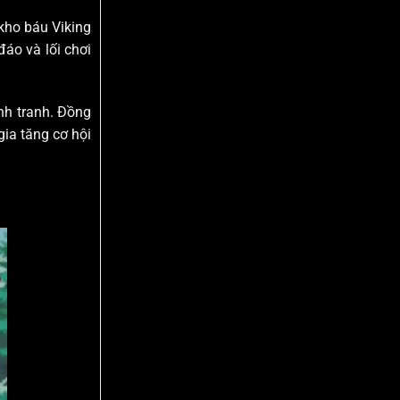
kho báu Viking
áo và lối chơi
nh tranh. Đồng
gia tăng cơ hội