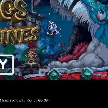
t Game Kho Báu Viking Hấp Dẫn