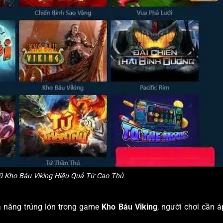
 Kho Báu Viking Hiệu Quả Từ Cao Thủ
ả năng trúng lớn trong game
Kho Báu Viking
, người chơi cần 