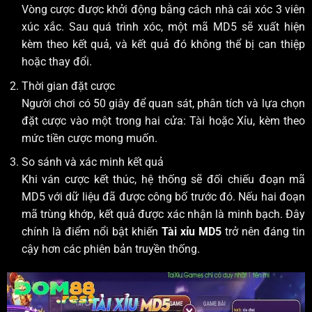
Vòng cược được khởi động bằng cách nhà cái xóc 3 viên
xúc xắc. Sau quá trình xóc, một mã MD5 sẽ xuất hiện
kèm theo kết quả, và kết quả đó không thể bị can thiệp
hoặc thay đổi.
Thời gian đặt cược
Người chơi có 50 giây để quan sát, phân tích và lựa chọn
đặt cược vào một trong hai cửa: Tài hoặc Xỉu, kèm theo
mức tiền cược mong muốn.
So sánh và xác minh kết quả
Khi ván cược kết thúc, hệ thống sẽ đối chiếu đoạn mã
MD5 với dữ liệu đã được công bố trước đó. Nếu hai đoạn
mã trùng khớp, kết quả được xác nhận là minh bạch. Đây
chính là điểm nổi bật khiến
Tài xỉu MD5
trở nên đáng tin
cậy hơn các phiên bản truyền thống.