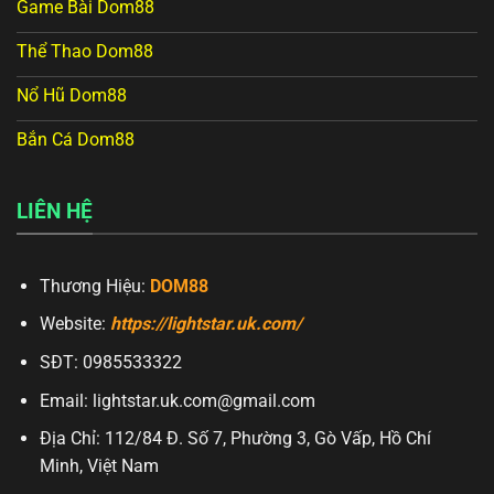
Game Bài Dom88
Thể Thao Dom88
Nổ Hũ Dom88
Bắn Cá Dom88
LIÊN HỆ
Thương Hiệu:
DOM88
Website:
https://lightstar.uk.com/
SĐT:
0985533322
Email:
lightstar.uk.com@gmail.com
Địa Chỉ: 112/84 Đ. Số 7, Phường 3, Gò Vấp, Hồ Chí
Minh, Việt Nam