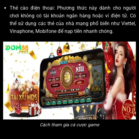
Thẻ cào điện thoại: Phương thức này dành cho người
chơi không có tài khoản ngân hàng hoặc ví điện tử. Có
thể sử dụng các thẻ của nhà mạng phổ biến như Viettel,
Vinaphone, Mobifone để nạp tiền nhanh chóng.
Cách tham gia cá cược game