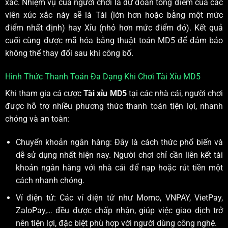
xắc. Nhiệm vụ của người chơi là dự đoán tổng điểm của các
viên xúc xắc này sẽ là Tài (lớn hơn hoặc bằng một mức
điểm nhất định) hay Xỉu (nhỏ hơn mức điểm đó). Kết quả
cuối cùng được mã hóa bằng thuật toán MD5 để đảm bảo
không thể thay đổi sau khi công bố.
Hình Thức Thanh Toán Đa Dạng Khi Chơi Tài Xỉu MD5
Khi tham gia cá cược
Tài xỉu MD5
tại các nhà cái, người chơi
được hỗ trợ nhiều phương thức thanh toán tiện lợi, nhanh
chóng và an toàn:
Chuyển khoản ngân hàng: Đây là cách thức phổ biến và
dễ sử dụng nhất hiện nay. Người chơi chỉ cần liên kết tài
khoản ngân hàng với nhà cái để nạp hoặc rút tiền một
cách nhanh chóng.
Ví điện tử: Các ví điện tử như Momo, VNPAY, VietPay,
ZaloPay,… đều được chấp nhận, giúp việc giao dịch trở
nên tiện lợi, đặc biệt phù hợp với người dùng công nghệ.