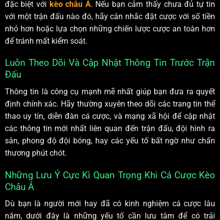
đặc biệt với
kèo châu Á
. Nếu bạn cảm thấy chưa đủ tự tin
với một trận đấu nào đó, hãy cân nhắc đặt cược với số tiền
nhỏ hơn hoặc lựa chọn những chiến lược cược an toàn hơn
để tránh mất kiểm soát.
Luôn Theo Dõi Và Cập Nhật Thông Tin Trước Trận
Đấu
Thông tin là công cụ mạnh mẽ nhất giúp bạn đưa ra quyết
định chính xác. Hãy thường xuyên theo dõi các trang tin thể
thao uy tín, diễn đàn cá cược, và mạng xã hội để cập nhật
các thông tin mới nhất liên quan đến trận đấu, đội hình ra
sân, phong độ đội bóng, hay các yếu tố bất ngờ như chấn
thương phút chót.
Những Lưu Ý Cực Kì Quan Trọng Khi Cá Cược Kèo
Châu Á
Dù bạn là người mới hay đã có kinh nghiệm cá cược lâu
năm, dưới đây là những yếu tố cần lưu tâm để có trải