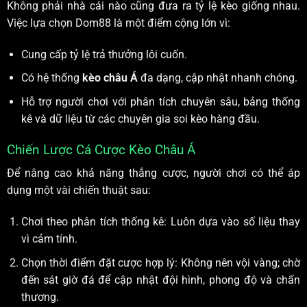
Không phải nhà cái nào cũng đưa ra tỷ lệ kèo giống nhau.
Việc lựa chọn Dom88 là một điểm cộng lớn vì:
Cung cấp tỷ lệ trả thưởng lôi cuốn.
Có hệ thống
kèo châu Á
đa dạng, cập nhật nhanh chóng.
Hỗ trợ người chơi với phân tích chuyên sâu, bảng thống
kê và dữ liệu từ các chuyên gia soi kèo hàng đầu.
Chiến Lược Cá Cược Kèo Châu Á
Để nâng cao khả năng thắng cược, người chơi có thể áp
dụng một vài chiến thuật sau:
Chơi theo phân tích thống kê: Luôn dựa vào số liệu thay
vì cảm tính.
Chọn thời điểm đặt cược hợp lý: Không nên vội vàng; chờ
đến sát giờ đá để cập nhật đội hình, phong độ và chấn
thương.