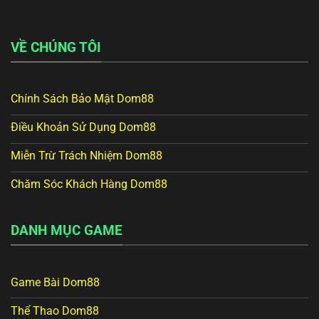
VỀ CHÚNG TÔI
Chính Sách Bảo Mật Dom88
Điều Khoản Sử Dụng Dom88
Miễn Trừ Trách Nhiệm Dom88
Chăm Sóc Khách Hàng Dom88
DANH MỤC GAME
Game Bài Dom88
Thể Thao Dom88