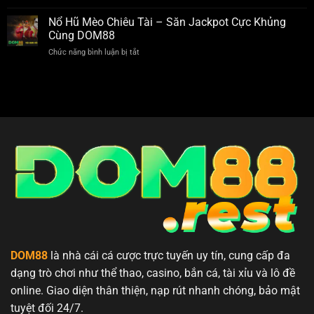
Truy
Siêu
Dom88
Tìm
Nổ Hũ Mèo Chiêu Tài – Săn Jackpot Cực Khủng
phẩm
Kho
được
Cùng DOM88
Báu
săn
Chức năng bình luận bị tắt
ở
Viking
đón
Nổ
–
nhất
Hũ
Slot
tại
Mèo
Game
Dom88
Chiêu
Đỉnh
Tài
Cao
–
Tại
Săn
Dom88
Jackpot
Cực
Khủng
Cùng
DOM88
DOM88
là nhà cái cá cược trực tuyến uy tín, cung cấp đa
dạng trò chơi như thể thao, casino, bắn cá, tài xỉu và lô đề
online. Giao diện thân thiện, nạp rút nhanh chóng, bảo mật
tuyệt đối 24/7.