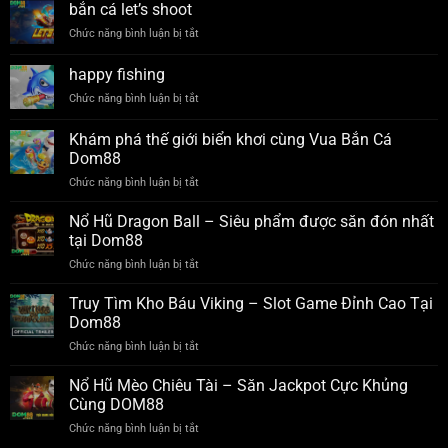
Cá
bắn cá let’s shoot
Tại
Ocean
Dom88
Chức năng bình luận bị tắt
ở
Lord
bắn
–
cá
happy fishing
Tựa
let’s
Game
Chức năng bình luận bị tắt
ở
shoot
Giải
happy
Trí
fishing
Khám phá thế giới biển khơi cùng Vua Bắn Cá
Hàng
Dom88
Đầu
Khuấy
Chức năng bình luận bị tắt
ở
Đảo
Khám
Cộng
phá
Nổ Hũ Dragon Ball – Siêu phẩm được săn đón nhất
Đồng
thế
tại Dom88
Game
giới
Thủ
Chức năng bình luận bị tắt
ở
biển
Nổ
khơi
Hũ
Truy Tìm Kho Báu Viking – Slot Game Đỉnh Cao Tại
cùng
Dragon
Vua
Dom88
Ball
Bắn
Chức năng bình luận bị tắt
ở
–
Cá
Truy
Siêu
Dom88
Tìm
Nổ Hũ Mèo Chiêu Tài – Săn Jackpot Cực Khủng
phẩm
Kho
được
Cùng DOM88
Báu
săn
Chức năng bình luận bị tắt
ở
Viking
đón
Nổ