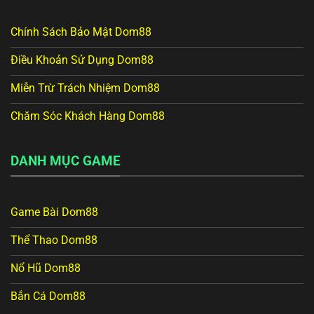
Chính Sách Bảo Mật Dom88
Điều Khoản Sử Dụng Dom88
Miễn Trừ Trách Nhiệm Dom88
Chăm Sóc Khách Hàng Dom88
DANH MỤC GAME
Game Bài Dom88
Thể Thao Dom88
Nổ Hũ Dom88
Bắn Cá Dom88