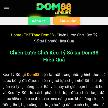
ĐĂNG KÝ
ĐĂNG NHẬP
Home
-
Thể Thao Dom88
-
Chiến Lược Chơi Kèo Tỷ
Số tại Dom88 Hiệu Quả
Chiến Lược Chơi Kèo Tỷ Số tại Dom88
Hiệu Quả
Kèo Tỷ Số tại
Dom88
hiện là một trong những hình thức cá
cược bóng đá được nhiều người lựa chọn nhờ lối chơi đơn
giản và tỷ lệ thắng cao. Bài viết này sẽ giúp bạn hiểu rõ hơn
về Kèo Tỷ Số , từ cách phân tích trận đấu, chiến lược đặt
cược hiệu quả cho đến các mẹo nâng cao khả năng sinh lời.
Đồng thời, bạn cũng sẽ được hướng dẫn cách chọn nhà cái