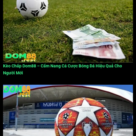
Kèo Chấp Dom88 – Cẩm Nang Cá Cược Bóng Đá Hiệu Quả Cho
Người Mới